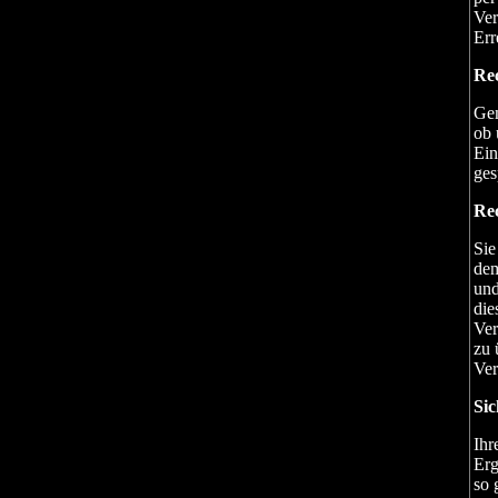
Ver
Err
Re
Gem
ob 
Ein
ges
Rec
Sie
dem
und
die
Ver
zu 
Ver
Sic
Ihr
Erg
so 