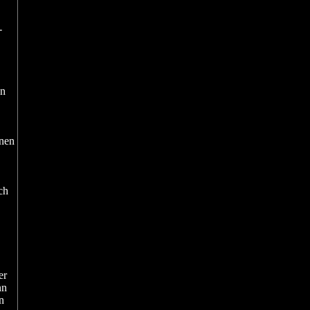
-
en
enen
ch
er
nn
n