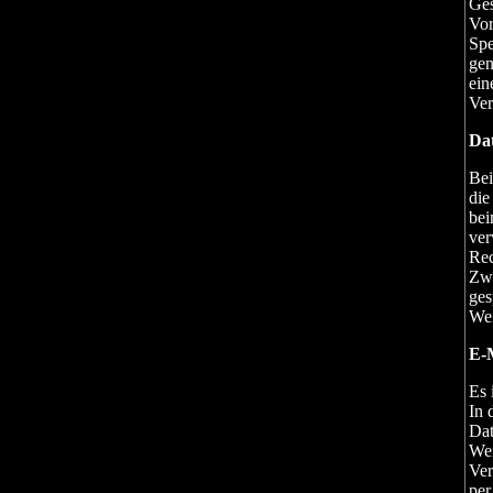
Ges
Vor
Spe
gen
ein
Ver
Da
Bei
die
bei
ver
Rec
Zwe
ges
Wei
E-
Es 
In 
Dat
Wei
Ver
per