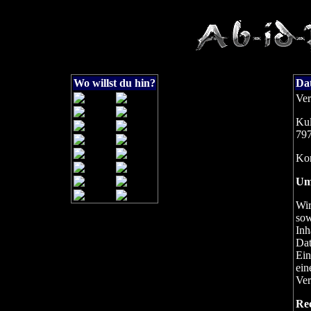
Wo willst du hin?
Da
Ver
Kul
797
Kon
Um
Wir
sow
Inh
Dat
Ein
ein
Ver
Rec