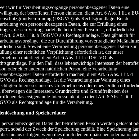
eit wir für Verarbeitungsvorgänge personenbezogener Daten eine
willigung der betroffenen Person einholen, dient Art. 6 Abs. 1 lit. a EU
enschutzgrundverordnung (DSGVO) als Rechtsgrundlage. Bei der
arbeitung von personenbezogenen Daten, die zur Erfüllung eines
trages, dessen Vertragspartei die betroffene Person ist, erforderlich ist,
nt Art. 6 Abs. 1 lit. b DSGVO als Rechtsgrundlage. Dies gilt auch für
arbeitungsvorgänge, die zur Durchführung vorvertraglicher Maßnahm
orderlich sind. Soweit eine Verarbeitung personenbezogener Daten zur
üllung einer rechtlichen Verpflichtung erforderlich ist, der unser
ernehmen unterliegt, dient Art. 6 Abs. 1 lit. c DSGVO als
htsgrundlage. Für den Fall, dass lebenswichtige Interessen der betroff
son oder einer anderen natürlichen Person eine Verarbeitung
sonenbezogener Daten erforderlich machen, dient Art. 6 Abs. 1 lit. d
VO als Rechtsgrundlage. Ist die Verarbeitung zur Wahrung eines
echtigten Interesses unseres Unternehmens oder eines Dritten erforderli
 überwiegen die Interessen, Grundrechte und Grundfreiheiten des
roffenen das erstgenannte Interesse nicht, so dient Art. 6 Abs. 1 lit. f
VO als Rechtsgrundlage für die Verarbeitung.
tenlöschung und Speicherdauer
 personenbezogenen Daten der betroffenen Person werden gelöscht od
perrt, sobald der Zweck der Speicherung entfällt. Eine Speicherung ka
über hinaus erfolgen, wenn dies durch den europäischen oder nationale