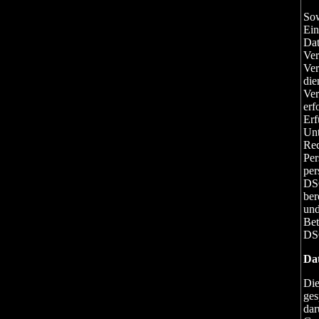
Sow
Ein
Dat
Ver
Ver
die
Ver
erf
Erf
Unt
Rec
Per
per
DSG
ber
und
Bet
DSG
Da
Die
ges
dar