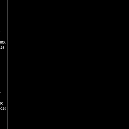
e
r
rung
ies
e
re
 der