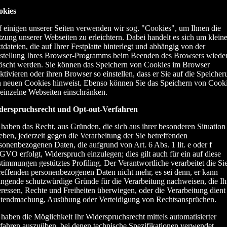
okies
 einigen unserer Seiten verwenden wir sog. "Cookies", um Ihnen die
zung unserer Webseiten zu erleichtern. Dabei handelt es sich um klein
tdateien, die auf Ihrer Festplatte hinterlegt und abhängig von der
stellung Ihres Browser-Programms beim Beenden des Browsers wiede
öscht werden. Sie können das Speichern von Cookies im Browser
ktivieren oder ihren Browser so einstellen, dass er Sie auf die Speiche
 neuen Cookies hinweist. Ebenso können Sie das Speichern von Cook
 einzelne Webseiten einschränken.
derspruchsrecht und Opt-out-Verfahren
 haben das Recht, aus Gründen, die sich aus ihrer besonderen Situation
eben, jederzeit gegen die Verarbeitung der Sie betreffenden
sonenbezogenen Daten, die aufgrund von Art. 6 Abs. 1 lit. e oder f
VO erfolgt, Widerspruch einzulegen; dies gilt auch für ein auf diese
timmungen gestütztes Profiling. Der Verantwortliche verarbeitet die Si
reffenden personenbezogenen Daten nicht mehr, es sei denn, er kann
ngende schutzwürdige Gründe für die Verarbeitung nachweisen, die Ih
eressen, Rechte und Freiheiten überwiegen, oder die Verarbeitung dient
tendmachung, Ausübung oder Verteidigung von Rechtsansprüchen.
 haben die Möglichkeit Ihr Widerspruchsrecht mittels automatisierter
fahren auszuüben, bei denen technische Spezifikationen verwendet