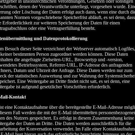
etzgeber in unionsrechtlichen Verordnungen, Gesetzen oder sonstigen
schriften, denen der Verantwortliche unterliegt, vorgesehen wurde. Ein
rrung oder Löschung der Daten erfolgt auch dann, wenn eine durch di
annten Normen vorgeschriebene Speicherfrist abläuft, es sei denn, dass
e Erforderlichkeit zur weiteren Speicherung der Daten für einen
tragsabschluss oder eine Vertragserfüllung besteht.
tenübermittlung und Datenprotokollierung
m Besuch dieser Seite verzeichnet der Webserver automatisch Logfiles
 keiner bestimmten Person zugeordnet werden können. Diese Daten
nhalten die angefragte Zielseiten-URL, Browsertyp und -version,
wendetes Betriebssystem, Referrer-URL, IP-Adresse des anfragenden
hners, Datum und Uhrzeit der Anfrage. Diese Daten werden nur zum
ck der statistischen Auswertung und zur Wahrung der Systemsicherhei
peichert. Eine Weitergabe an Dritte findet nicht satt, es sei denn, eine
tergabe ist aufgrund gesetzlicher Vorschriften erforderlich.
Mail-Kontakt
ist eine Kontaktaufnahme über die bereitgestellte E-Mail-Adresse mögli
diesem Fall werden die mit der E-Mail übermittelten personenbezogene
en des Nutzers gespeichert. Es erfolgt in diesem Zusammenhang keine
tergabe der Daten an Dritte. Die Daten werden ausschließlich für die
arbeitung der Konversation verwendet. Im Falle einer Kontaktaufnahm
 E-Mail liegt hieran auch das erforderliche berechtigte Interesse an der