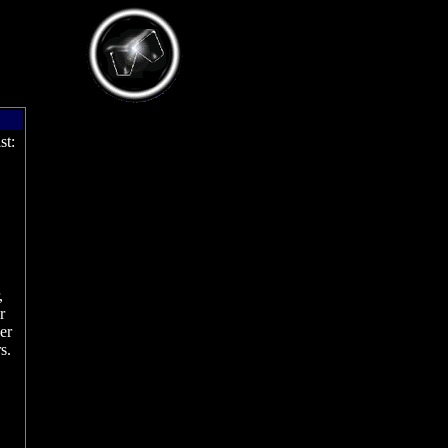
st:
,
r
er
s.