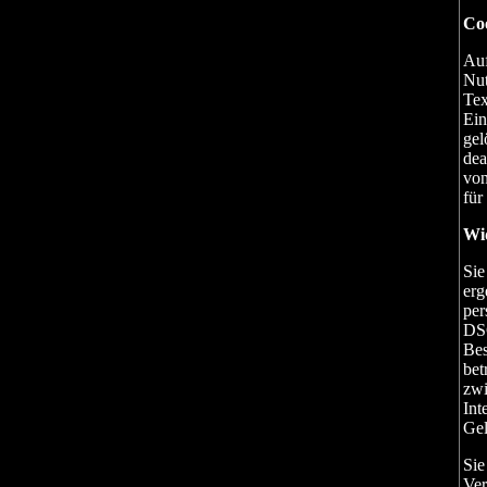
Co
Auf
Nut
Tex
Ein
gel
dea
von
für
Wi
Sie
erg
per
DSG
Bes
bet
zwi
Int
Gel
Sie
Ver