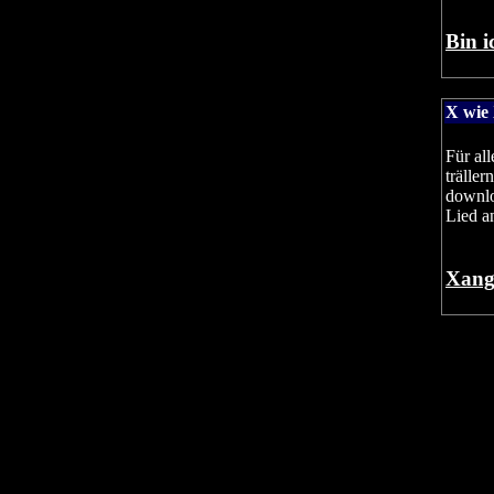
Bin i
X wie
Für al
trälle
downlo
Lied a
Xangb