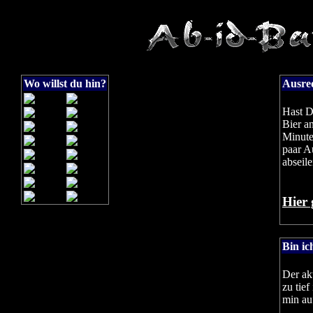
Wo willst du hin?
Ausred
Hast D
Bier an
Minute
paar A
abseile
Hier 
Bin ic
Der ak
zu tief
min au