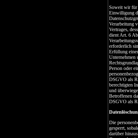
Soweit wir fü
Einwilligung de
Datenschutzgr
Verarbeitung v
Vertrages, dess
dient Art. 6 A
Verarbeitungs
erforderlich s
Erfüllung einer
Unternehmen un
Rechtsgrundlag
Person oder ei
personenbezoge
DSGVO als Rec
berechtigten I
und überwiegen
Betroffenen das
DSGVO als Rec
Datenlöschun
Die personenb
gesperrt, soba
darüber hinaus