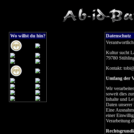
Wo willst du hin?
Datenschutz
Verantwortlich
Kultur sucht L
79780 Stühlin
Kontakt: tobi@
Umfang der V
Wir verarbeite
soweit dies zu
Inhalte und Le
Daten unserer 
Eine Ausnahme 
einer Einwilli
Verarbeitung de
Rechtsgrundl