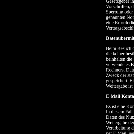
Gesetzgeber in
Vorschriften, 
Sperrung oder 
genannten Norm
eine Erforderl
Vertragsabschl
Datenübermit
Beim Besuch di
die keiner be
beinhalten die
verwendetes B
Rechners, Dat
Zweck der stat
gespeichert. Ei
Weitergabe ist 
E-Mail-Konta
Es ist eine Ko
In diesem Fall
Daten des Nutz
Weitergabe der
Verarbeitung d
per E-Mail lieg