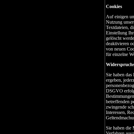
Cookies
Auf einigen un
Nutzung unsere
Textdateien, di
Einstellung I
gelöscht werd
deaktivieren o
von neuen Coo
für einzelne W
Widerspruchs
Sie haben das 
ergeben, jeder
personenbezoge
DSGVO erfolgt,
Bestimmungen g
betreffenden p
zwingende schu
Interessen, Re
Geltendmachun
Sie haben die 
Verfahren ausz