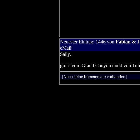
Neuester Eintrag:
1446
von
Fabian & 
eMail:
Sally,
gruss vom Grand Canyon undd von Tub
| Noch keine Kommentare vorhanden |