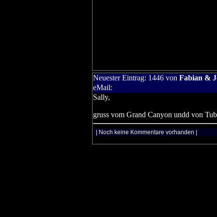
Neuester Eintrag:
1446
von
Fabian & 
eMail:
Sally,
gruss vom Grand Canyon undd von Tub
| Noch keine Kommentare vorhanden |