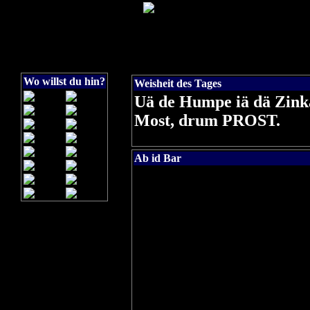
Wo willst du hin?
Weisheit des Tages
Uä de Humpe iä dä Zink
Most, drum PROST.
Ab id Bar