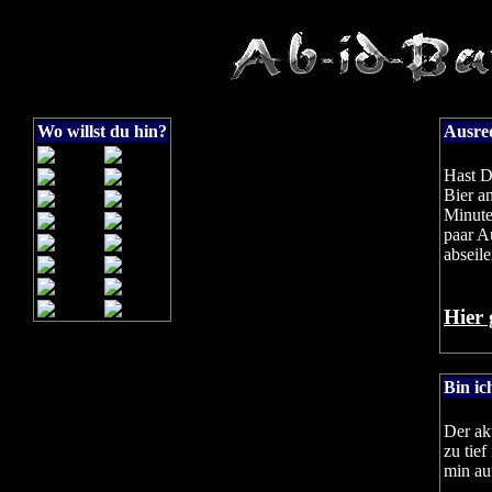
Wo willst du hin?
Ausred
Hast D
Bier an
Minute
paar A
abseile
Hier 
Bin ic
Der ak
zu tief
min au