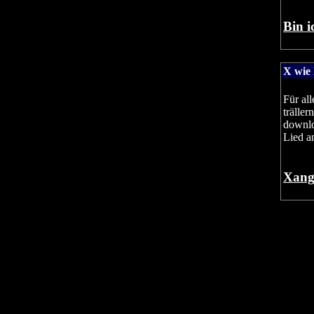
Bin i
X wie
Für al
trälle
downlo
Lied a
Xangb