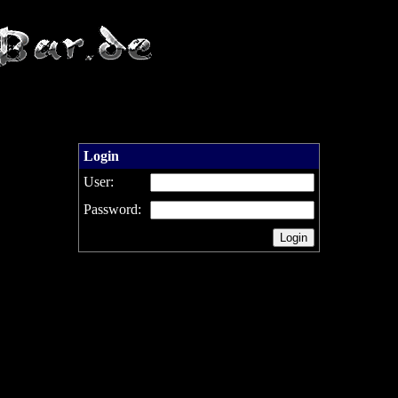
Login
User:
Password: