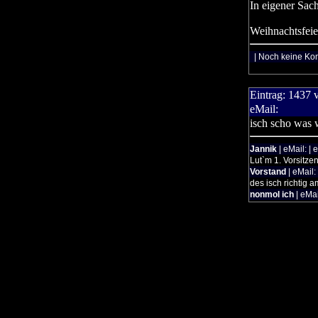
In eigener Sac
Weihnachtsfeie
| Noch keine Ko
Eintrag:
1437
eMail:
isch scho was 
Jannik
| eMail: | 
Lut`m 1. Vorsitze
Vorstand
| eMail:
des isch richtig 
nonmol ich
| eMai