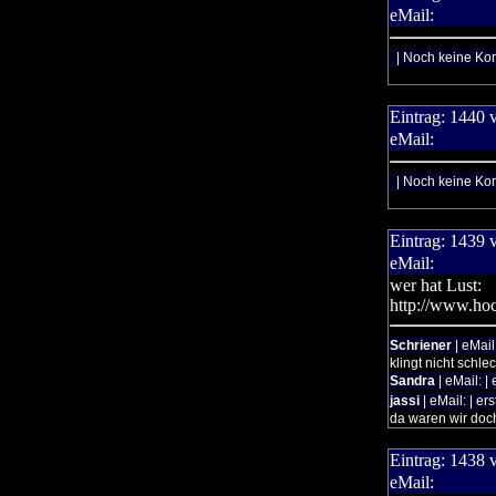
eMail:
| Noch keine Ko
Eintrag:
1440
eMail:
| Noch keine Ko
Eintrag:
1439
eMail:
wer hat Lust:
http://www.hoc
Schriener
| eMail
klingt nicht schlec
Sandra
| eMail: |
jassi
| eMail: | er
da waren wir doch
Eintrag:
1438
eMail: