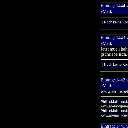
Eintrag:
1444
eMail:
| Noch keine Ko
Eintrag:
1443
eMail:
Jetzt mue i hal
gschriebe isch.
| Noch keine Ko
Eintrag:
1442
eMail:
www.ab-insbet
Phil
| eMail: | ers
www.ab-morgen-g
Phil
| eMail: | ers
www.ab-nach-hel
Eintrag:
1441