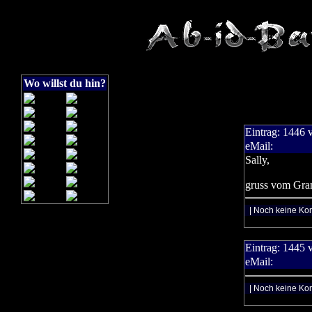
Wo willst du hin?
Eintrag:
1446
eMail:
Sally,
gruss vom Gra
| Noch keine Ko
Eintrag:
1445
eMail:
| Noch keine Ko